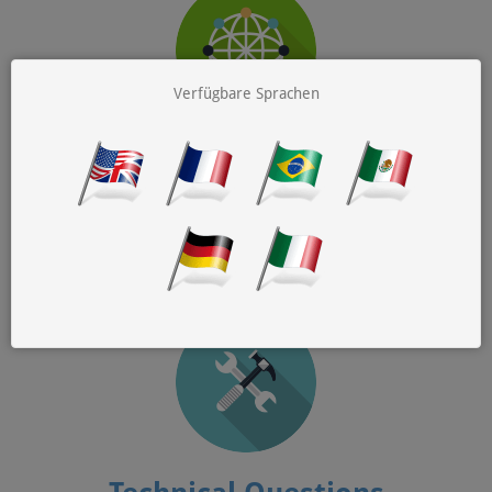
Verfügbare Sprachen
General Questions
Falls Ihre E-Mail-Adresse durch MX Guarddog geschützt ist, Sie
jedoch nicht der Poststelle sind, finden Sie Antworten auf die
Allgemeinen Seite
wichtigsten Fragen auf der
.