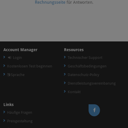
Rechnungsseite
für Antworten.
Account Manager
Resources
Login
Technischer Support
Kostenlosen Test beginnen
Geschäftsbedingungen
Sprache
Datenschutz-Policy
Dienstleistungsvereinbarung
Kontakt
Links
Häufige Fragen
Preisgestaltung