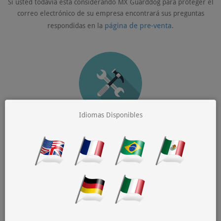
Si usted todavía está considerando MX Guarddog para proteger el
correo electrónico de su empresa encontrará sus preguntas
página de pre-venta
respondidas en la
.
Idiomas Disponibles
Technical Questions
Usted es el postmaster de su organización, ¿tiene una pregunta?
Encontrará muchísimas respuestas acerca de cómo funcionan las
páginas técnicas
cosas por aquí en las
. Las cosas pueden llegar a
ser muy técnicas aquí, así que asegúrese de llevar su protector de
bolsillo.