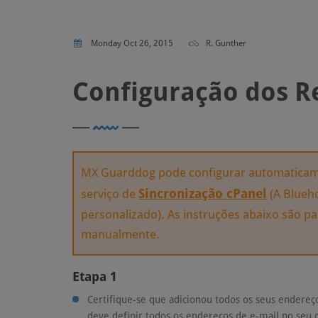
Monday Oct 26, 2015
R. Gunther
Configuração dos R
MX Guarddog pode configurar automaticam
Sincronização cPanel
serviço de
(A Blueho
personalizado). As instruções abaixo são p
manualmente.
Etapa 1
Certifique-se que adicionou todos os seus endere
deve definir todos os endereços de e-mail no seu 