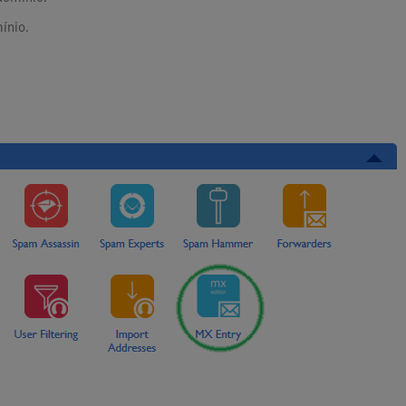
ínio.