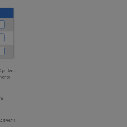
MX podem
amente
ra
015/06/14