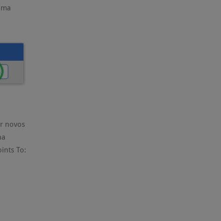
xima
ar novos
na
ints To: