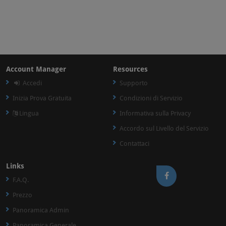
Account Manager
Resources
Accedi
Supporto
Inizia Prova Gratuita
Condizioni di Servizio
Lingua
Informativa sulla Privacy
Accordo sul Livello del Servizio
Contattaci
Links
F.A.Q.
Prezzo
Panoramica Admin
Panoramica Generale