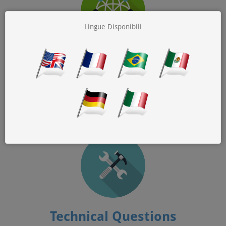
Lingue Disponibili
General Questions
Se il tuo indirizzo email è protetto da MX Guarddog, ma tu non sei
pagina
il postmaster, troverai le domande più rilevanti nella
generale
.
Technical Questions