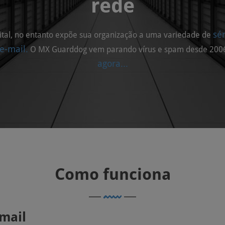
rede
sé
vital, no entanto expõe sua organização a uma variedade de
e-mail.
O MX Guarddog vem parando vírus e spam desde 200
agora...
Como
funciona
mail