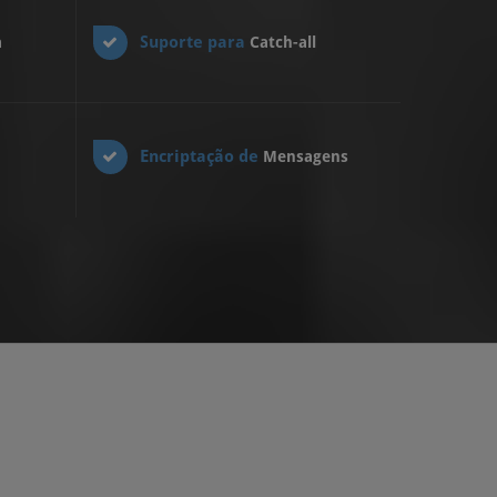
Suporte para
a
Catch-all
Encriptação de
Mensagens