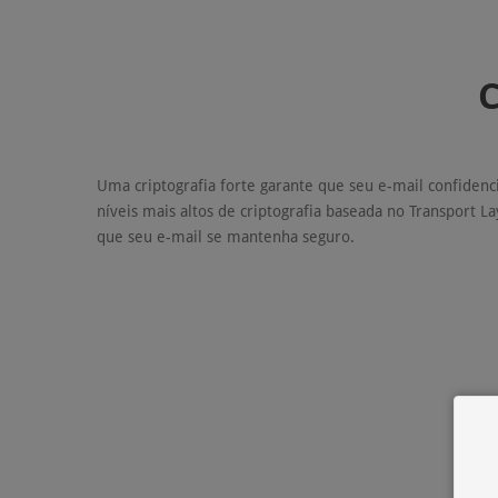
C
Uma criptografia forte garante que seu e-mail confidenc
níveis mais altos de criptografia baseada no Transport Lay
que seu e-mail se mantenha seguro.