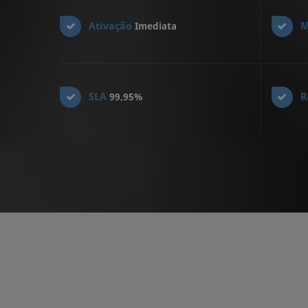
Ativação
M
Imediata
SLA
R
99,95%