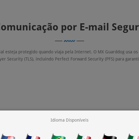
omunicação por E-mail Segu
ial esteja protegido quando viaja pela Internet. O MX Guarddog usa os
er Security (TLS), incluindo Perfect Forward Security (PFS) para garanti
Idioma Disponíveis