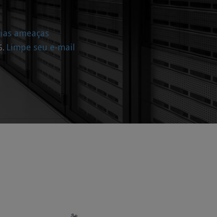
rias ameaças
Limpe seu e-mail
6.