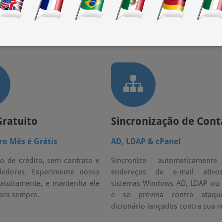
Gratuito
Sincronização de Cont
ro Mês é Grátis
AD, LDAP & cPanel
o de crédito, sem contrato e
Sincronize automaticament
edores. Experimente nosso
endereços de e-mail ativ
ratuitamente, e mantenha ele
sistemas Windows AD, LDAP ou 
para sempre.
e se previna contra ataq
dicionário lançados contra sua r